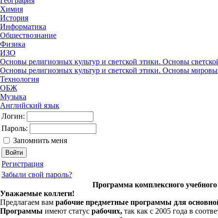
География
Химия
История
Информатика
Обществознание
Физика
ИЗО
Основы религиозных культур и светской этики. Основы светско
Основы религиозных культур и светской этики. Основы мировы
Технология
ОБЖ
Музыка
Английский язык
Логин:
Пароль:
Запомнить меня
Регистрация
Забыли свой пароль?
Программа комплексного учебного 
Уважаемые коллеги!
Предлагаем вам
рабочие предметные программы для основно
Программы
имеют статус
рабочих,
так как с 2005 года в соот