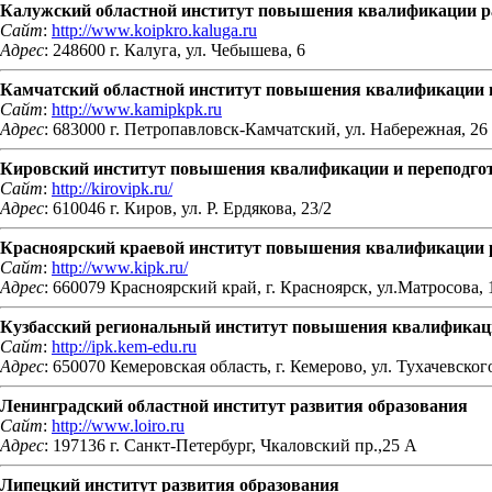
Калужский областной институт повышения квалификации р
Сайт
:
http://www.koipkro.kaluga.ru
Адрес
: 248600 г. Калуга, ул. Чебышева, 6
Камчатский областной институт повышения квалификации п
Сайт
:
http://www.kamipkpk.ru
Адрес
: 683000 г. Петропавловск-Камчатский, ул. Набережная, 26
Кировский институт повышения квалификации и переподгот
Сайт
:
http://kirovipk.ru/
Адрес
: 610046 г. Киров, ул. Р. Ердякова, 23/2
Красноярский краевой институт повышения квалификации 
Сайт
:
http://www.kipk.ru/
Адрес
: 660079 Красноярский край, г. Красноярск, ул.Матросова, 
Кузбасский региональный институт повышения квалификаци
Сайт
:
http://ipk.kem-edu.ru
Адрес
: 650070 Кемеровская область, г. Кемерово, ул. Тухачевского
Ленинградский областной институт развития образования
Сайт
:
http://www.loiro.ru
Адрес
: 197136 г. Санкт-Петербург, Чкаловский пр.,25 А
Липецкий институт развития образования