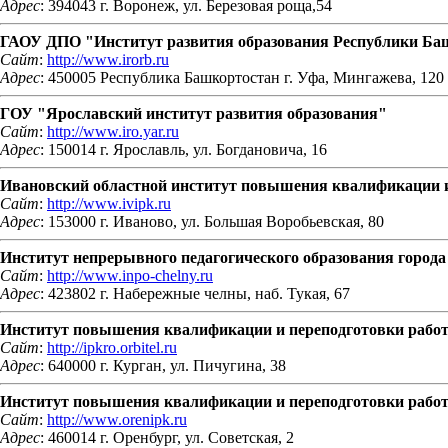
Адрес
: 394043 г. Воронеж, ул. Березовая роща,54
ГАОУ ДПО "Институт развития образования Республики Ба
Сайт
:
http://www.irorb.ru
Адрес
: 450005 Республика Башкортостан г. Уфа, Мингажева, 120
ГОУ "Ярославский институт развития образования"
Сайт
:
http://www.iro.yar.ru
Адрес
: 150014 г. Ярославль, ул. Богдановича, 16
Ивановский областной институт повышения квалификации и
Сайт
:
http://www.ivipk.ru
Адрес
: 153000 г. Иваново, ул. Большая Воробьевская, 80
Институт непрерывного педагогического образования город
Сайт
:
http://www.inpo-chelny.ru
Адрес
: 423802 г. Набережные челны, наб. Тукая, 67
Институт повышения квалификации и переподготовки работ
Сайт
:
http://ipkro.orbitel.ru
Адрес
: 640000 г. Курган, ул. Пичугина, 38
Институт повышения квалификации и переподготовки работн
Сайт
:
http://www.orenipk.ru
Адрес
: 460014 г. Оренбург, ул. Советская, 2