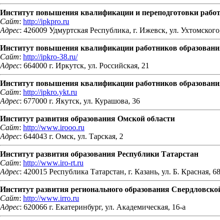
Институт повышения квалификации и переподготовки работ
Сайт
:
http://ipkpro.ru
Адрес
: 426009 Удмуртская Республика, г. Ижевск, ул. Ухтомского
Институт повышения квалификации работников образовани
Сайт
:
http://ipkro-38.ru/
Адрес
: 664000 г. Иркутск, ул. Российская, 21
Институт повышения квалификации работников образования
Сайт
:
http://ipkro.ykt.ru
Адрес
: 677000 г. Якутск, ул. Курашова, 36
Институт развития образования Омской области
Сайт
:
http://www.irooo.ru
Адрес
: 644043 г. Омск, ул. Тарская, 2
Институт развития образования Республики Татарстан
Сайт
:
http://www.iro-rt.ru
Адрес
: 420015 Республика Татарстан, г. Казань, ул. Б. Красная, 6
Институт развития регионального образования Свердловско
Сайт
:
http://www.irro.ru
Адрес
: 620066 г. Екатеринбург, ул. Академическая, 16-а