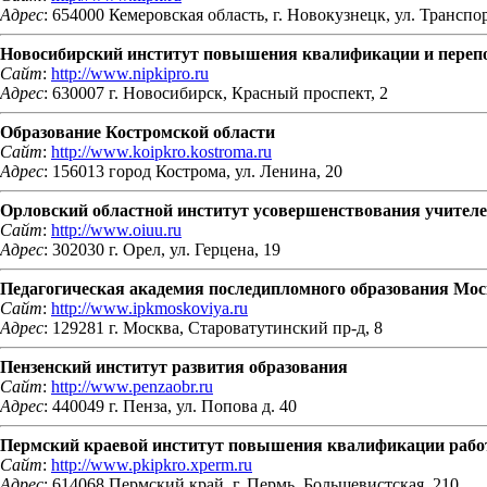
Адрес
: 654000 Кемеровская область, г. Новокузнецк, ул. Транспо
Новосибирский институт повышения квалификации и перепо
Сайт
:
http://www.nipkipro.ru
Адрес
: 630007 г. Новосибирск, Красный проспект, 2
Образование Костромской области
Сайт
:
http://www.koipkro.kostroma.ru
Адрес
: 156013 город Кострома, ул. Ленина, 20
Орловский областной институт усовершенствования учител
Сайт
:
http://www.oiuu.ru
Адрес
: 302030 г. Орел, ул. Герцена, 19
Педагогическая академия последипломного образования Мос
Сайт
:
http://www.ipkmoskoviya.ru
Адрес
: 129281 г. Москва, Староватутинский пр-д, 8
Пензенский институт развития образования
Сайт
:
http://www.penzaobr.ru
Адрес
: 440049 г. Пенза, ул. Попова д. 40
Пермский краевой институт повышения квалификации рабо
Сайт
:
http://www.pkipkro.xperm.ru
Адрес
: 614068 Пермский край, г. Пермь, Большевистская, 210