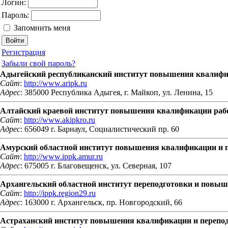
Логин:
Пароль:
Запомнить меня
Регистрация
Забыли свой пароль?
Адыгейский республиканский институт повышения квалиф
Сайт
:
http://www.aripk.ru
Адрес
: 385000 Республика Адыгея, г. Майкоп, ул. Ленина, 15
Алтайский краевой институт повышения квалификации раб
Сайт
:
http://www.akipkro.ru
Адрес
: 656049 г. Барнаул, Социалистический пр. 60
Амурский областной институт повышения квалификации и п
Сайт
:
http://www.ippk.amur.ru
Адрес
: 675005 г. Благовещенск, ул. Северная, 107
Архангельский областной институт переподготовки и повы
Сайт
:
http://ippk.region29.ru
Адрес
: 163000 г. Архангельск, пр. Новгородский, 66
Астраханский институт повышения квалификации и перепо