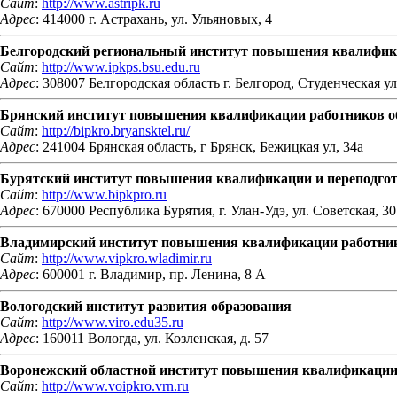
Сайт
:
http://www.astripk.ru
Адрес
: 414000 г. Астрахань, ул. Ульяновых, 4
Белгородский региональный институт повышения квалифика
Сайт
:
http://www.ipkps.bsu.edu.ru
Адрес
: 308007 Белгородская область г. Белгород, Студенческая ул.
Брянский институт повышения квалификации работников о
Сайт
:
http://bipkro.bryansktel.ru/
Адрес
: 241004 Брянская область, г Брянск, Бежицкая ул, 34а
Бурятский институт повышения квалификации и переподгот
Сайт
:
http://www.bipkpro.ru
Адрес
: 670000 Республика Бурятия, г. Улан-Удэ, ул. Советская, 30
Владимирский институт повышения квалификации работник
Сайт
:
http://www.vipkro.wladimir.ru
Адрес
: 600001 г. Владимир, пр. Ленина, 8 А
Вологодский институт развития образования
Сайт
:
http://www.viro.edu35.ru
Адрес
: 160011 Вологда, ул. Козленская, д. 57
Воронежский областной институт повышения квалификации 
Сайт
:
http://www.voipkro.vrn.ru