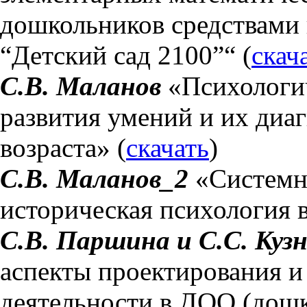
дошкольников средствами
“Детский сад 2100”“ (
скач
С.В. Маланов
«Психологич
развития умений и их диа
возраста» (
скачать
)
С.В. Маланов_2
«Системно
историческая психология в
С.В. Паршина и С.С. Куз
аспекты проектирования и
деятельности в ДОО (дошк