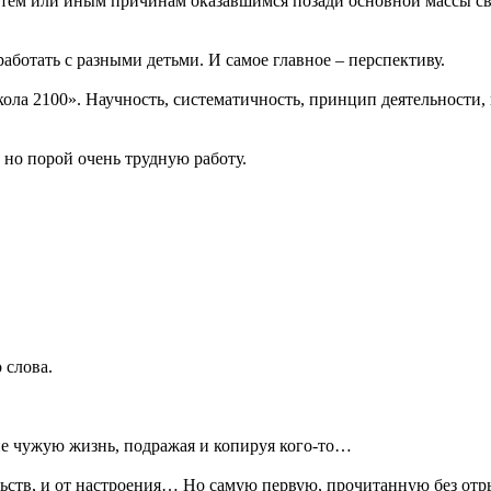
о тем или иным причинам оказавшимся позади основной массы све
работать с разными детьми. И самое главное – перспективу.
ла 2100». Научность, систематичность, принцип деятельности,
но порой очень трудную работу.
 слова.
не чужую жизнь, подражая и копируя кого-то…
ьств, и от настроения… Но самую первую, прочитанную без отры