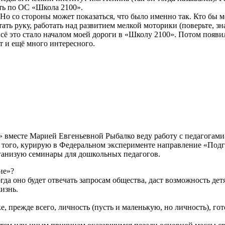
ать по ОС «Школа 2100».
о со стороны может показаться, что было именно так. Кто бы мог
ать руку, работать над развитием мелкой моторики (поверьте, зна
Всё это стало началом моей дороги в «Школу 2100». Потом появ
т и ещё много интересного.
 вместе Марией Евгеньевной Рыбалко веду работу с педагогами
е того, курирую в Федеральном эксперименте направление «Под
ганизую семинары для дошкольных педагогов.
ие»?
гда оно будет отвечать запросам общества, даст возможность де
жизнь.
е, прежде всего, личность (пусть и маленькую, но личность), гото