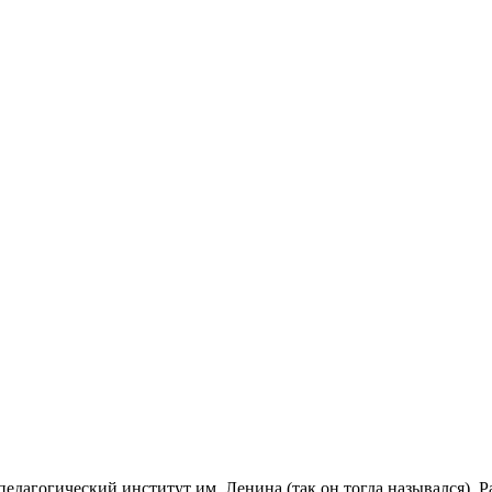
агогический институт им. Ленина (так он тогда назывался). Раб