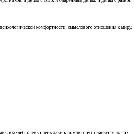
рстников, и детям с ОВЗ, и одарённым детям, и детям с разной
 психологической комфортности, смыслового отношения к миру,
ва, взахлёб, очень-очень давно, помню почти наизусть до сих