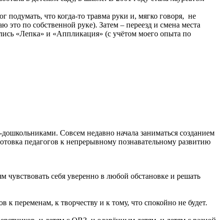
 подумать, что когда-то травма руки и, мягко говоря, не
ю это по собственной руке). Затем – переезд и смена места
ились «Лепка» и «Аппликация» (с учётом моего опыта по
-дошкольниками. Совсем недавно начала заниматься созданием
готовка педагогов к непрерывному познавательному развитию
тям чувствовать себя уверенно в любой обстановке и решать
в к переменам, к творчеству и к тому, что спокойно не будет.