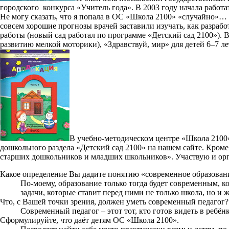
городского конкурса «Учитель года». В 2003 году начала работ
Не могу сказать, что я попала в ОС «Школа 2100» «случайно»… Н
совсем хорошие прогнозы врачей заставили изучать, как разработ
работы (новый сад работал по программе «Детский сад 2100»). 
развитию мелкой моторики), «Здравствуй, мир» для детей 6–7 ле
В учебно-методическом центре «Школа 2100»
дошкольного раздела «Детский сад 2100» на нашем сайте. Кром
старших дошкольников и младших школьников». Участвую и ор
Какое определение Вы дадите понятию «современное образован
По-моему, образование только тогда будет современным, ко
задачи, которые ставит перед ними не только школа, но и 
Что, с Вашей точки зрения, должен уметь современный педагог?
Современный педагог – этот тот, кто готов видеть в ребёнк
Сформулируйте, что даёт детям ОС «Школа 2100».