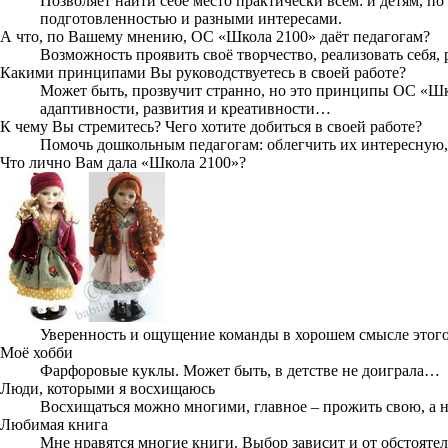
Позволяет найти себе место практически всем: и детям, п
подготовленностью и разными интересами.
А что, по Вашему мнению, ОС «Школа 2100» даёт педагогам?
Возможность проявить своё творчество, реализовать себя, 
Какими принципами Вы руководствуетесь в своей работе?
Может быть, прозвучит странно, но это принципы ОС «Шко
адаптивности, развития и креативности…
К чему Вы стремитесь? Чего хотите добиться в своей работе?
Помочь дошкольным педагогам: облегчить их интересную, 
Что лично Вам дала «Школа 2100»?
Уверенность и ощущение команды в хорошем смысле этого
Моё хобби
Фарфоровые куклы. Может быть, в детстве не доиграла…
Люди, которыми я восхищаюсь
Восхищаться можно многими, главное – прожить свою, а 
Любимая книга
Мне нравятся многие книги. Выбор зависит и от обстоятел