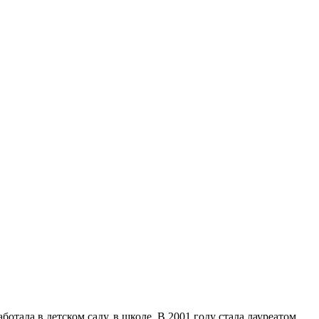
отала в детском саду, в школе. В 2001 году стала лауреатом