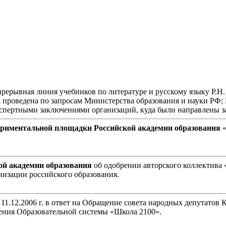
прерывная линия учебников по литературе и русскому языку Р.Н
проведена по запросам Министерства образования и науки РФ; К
кспертными заключениями организаций, куда были направлены з
периментальной площадки Российской академии образования
«
ой академии образования
об одобрении авторского коллектива
низации российского образования.
 11.12.2006 г. в ответ на Обращение совета народных депутатов
ения Образовательной системы «Школа 2100».