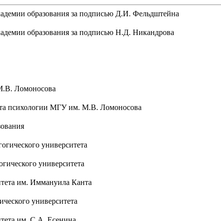
адемии образования за подписью Д.И. Фельдштейна
адемии образования за подписью Н.Д. Никандрова
М.В. Ломоносова
ета психологии МГУ им. М.В. Ломоносова
зования
гогического университета
огического университета
итета им. Иммануила Канта
ического университета
тета им. С.А. Есенина