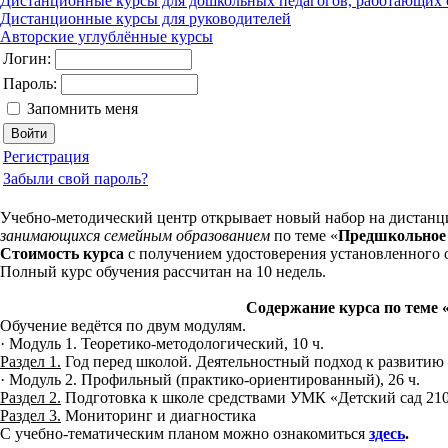
Дистанционные курсы для дошкольных педагогов, работающих 
Дистанционные курсы для руководителей
Авторские углублённые курсы
Логин:
Пароль:
Запомнить меня
Регистрация
Забыли свой пароль?
Учебно-методический центр открывает новый набор на дистан
занимающихся семейным образованием
по теме «
Предшкольное 
Стоимость курса
с получением удостоверения установленного 
Полный курс обучения рассчитан на 10 недель.
Содержание курса по теме 
Обучение ведётся по двум модулям.
· Модуль 1. Теоретико-методологический, 10 ч.
Раздел 1.
Год перед школой. Деятельностный подход к развитию
· Модуль 2. Профильный (практико-ориентированный), 26 ч.
Раздел 2.
Подготовка к школе средствами УМК «Детский сад 21
Раздел 3.
Мониторинг и диагностика
С учебно-тематическим планом можно ознакомиться
здесь
.