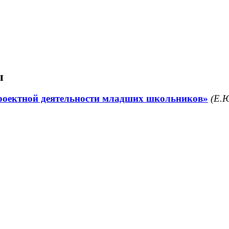
ы
роектной деятельности младших школьников»
(
Е.Ю