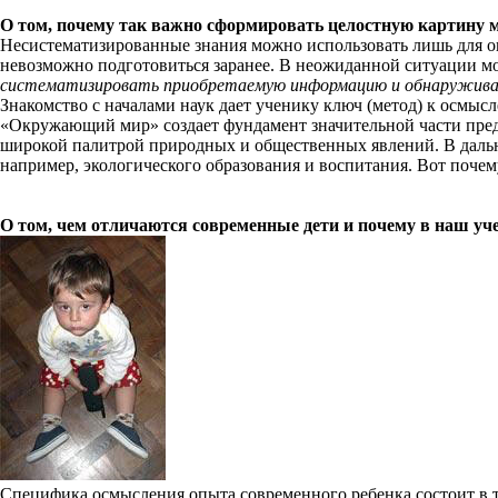
О том, почему так важно сформировать целостную картину
Несистематизированные знания можно использовать лишь для о
невозможно подготовиться заранее. В неожиданной ситуации м
систематизировать приобретаемую информацию и обнаруживат
Знакомство с началами наук дает ученику ключ (метод) к осмы
«Окружающий мир» создает фундамент значительной части пред
широкой палитрой природных и общественных явлений. В дальне
например, экологического образования и воспитания. Вот поче
О том, чем отличаются современные дети и почему в наш
Специфика осмысления опыта современного ребенка состоит в т