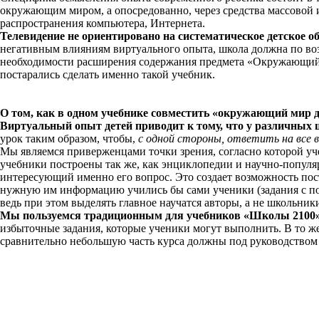
окружающим миром, а опосредованно, через средства массовой и
распространения компьютера, Интернета.
Телевидение не ориентировано на систематическое детское 
негативным влияниям виртуального опыта, школа должна по воз
необходимости расширения содержания предмета «Окружающий ми
постарались сделать именно такой учебник.
О том, как в одном учебнике совместить «окружающий мир 
Виртуальный опыт детей приводит к тому, что у различны
урок таким образом, чтобы,
с одной стороны, ответить на все 
Мы являемся приверженцами точки зрения, согласно которой уч
учебники построены так же, как энциклопедии и научно-популя
интересующий именно его вопрос. Это создает возможность пост
нужную им информацию учились бы сами ученики (задания с пои
ведь при этом выделять главное научатся авторы, а не школьник
Мы пользуемся традиционным для учебников «Школы 2100
избыточные задания, которые ученики могут выполнить. В то ж
сравнительно небольшую часть курса должны под руководством 