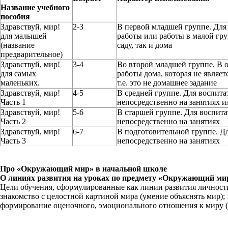
Название учебного
пособия
Здравствуй, мир!
2-3
В первой младшей группе. Дл
для малышей
работы или работы в малой гру
(название
саду, так и дома
предварительное)
Здравствуй, мир!
3-4
Во второй младшей группе. В 
для самых
работы дома, которая не являет
маленьких.
т.е. это не домашнее задание
Здравствуй, мир!
4-5
В средней группе. Для воспита
Часть 1
непосредственно на занятиях и
Здравствуй, мир!
5-6
В старшей группе. Для воспита
Часть 2
непосредственно на занятиях
Здравствуй, мир!
6-7
В подготовительной группе. Д
Часть 3
непосредственно на занятиях
Про «Окружающий мир» в начальной школе
О линиях развития на уроках по предмету «Окружающий ми
Цели обучения, сформулированные как линии развития личнос
знакомство с целостной картиной мира (умение объяснять мир);
формирование оценочного, эмоционального отношения к миру (