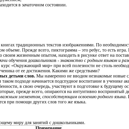
аходится в зачаточном состоянии.
в книгах традиционных текстов изображениями. По необходимос
м объеме. Прежде всего, пиктограмма – это ребус, то есть игра
со своим жизненным опытом, находить в рисунке ответ на поста
дачи
обучения дошкольников -
знакомство с родным языком и раз
я курс «Окружающий мир» при всей полезности не столь необхо
 ученика от ее достижения. Какими же средствами?
имых детьми слов.
Мы намеренно не вводим незнакомые новые сл
 таком подходе начинается подспудное воспитание в ученике а
енности, в свою очередь, участвуют в подготовке к будущему о
которые, прежде всего, опираются на интуитивно воспринятый д
 важным элементом, способствующим освоению родного языка
.
тся при помощи других слов того же языка.
ющему миру для занятий с дошкольниками.
Примечание