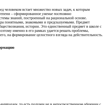
д человеком встает множество новых задач, к которым
степени – сформированное
умение постоянно
истемы знаний, построенный на рациональной основе.
мира понятными, знакомыми и предсказуемыми. Предмет
бществознания, истории. Это единственный предмет в школе с
оэтому именно в его рамках удается решать проблемы,
го, на формирование целостного взгляда на действительность.
формацию
и
виртуален
, то есть получен не в непосредственном общении с