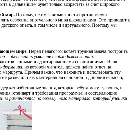
та в дальнейшем будет только возрастать за счет широкого
ий мир.
Поэтому, не имея возможности противостоять
влять освоение виртуального мира школьниками. Это приводит к
етского опыта, в том числе и виртуального. Поэтому мы
ужающем мире.
Перед педагогом встает трудная задача построить
ой – обеспечить усвоение необходимых знаний.
 подготовленными и адаптированными ее описаниями. Наши
информация
, из которой читатель должен найти ответ на
 маршрута. Причем важно, что находить и использовать эту
 не разделили весь материал на основной и дополнительный,
одержат избыточные знания, которые ребята могут усвоить, и
жания (стандарт и требования программы) и составляющие
енно различаются по объему того материала, который ученики