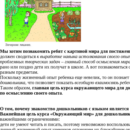
Мы хотим познакомить ребят с картиной мира для постижен
должен сводиться
к выработке навыка истолкования своего опы
проблемных творческих задач – главный способ осмысления мир
рано или поздно дети их получат в школе. А вот познакомиться с
разным предметам.
Поскольку жизненный опыт ребенка еще невелик, то он познает 
дошкольника
, что позволяет показать
всеобщую взаимосвязь реб
Таким образом,
главная цель курса окружающего мира для до
по осмыслению своего опыта
.
О том, почему знакомство дошкольников с языком является
Важнейшая цель курса «Окружающий мир» для дошкольнико
важнейшими ограничениями:
дети не умеют читать и писать, поэтому невозможно воспользов
личный жизненный опыт учеников ограничен их ближайшим о