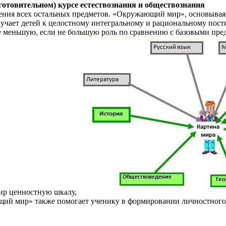
готовительном) курсе естествознания и обществознания
оения всех остальных предметов. «Окружающий мир», основываяс
риучает детей к целостному интегральному и рациональному по
не меньшую, если не большую роль по сравнению с базовыми пре
мир ценностную шкалу,
ий мир» также помогает ученику в формировании личностного 