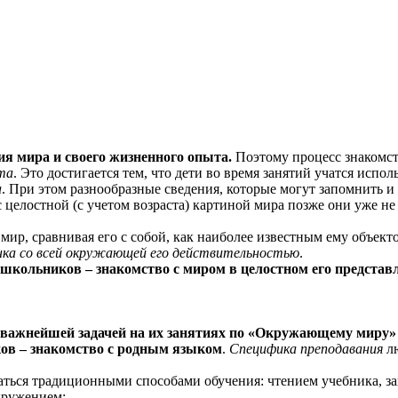
ия мира и своего жизненного опыта.
Поэтому процесс знакомс
та
. Это достигается тем, что дети во время занятий учатся испо
а
. При этом разнообразные сведения, которые могут запомнить и п
 целостной (с учетом возраста) картиной мира позже они уже не 
мир, сравнивая его с собой, как наиболее известным ему объек
енка со всей окружающей его действительностью
.
школьников – знакомство с миром в целостном его представл
 важнейшей задачей на их занятиях по «Окружающему миру»
в – знакомство с родным языком
.
Специфика преподавания
лю
аться традиционными способами обучения: чтением учебника, зап
кружением;