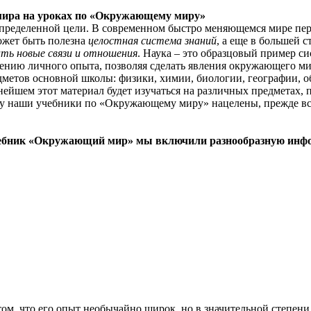
 мира на уроках по «Окружающему миру»
пределенной цели. В современном быстро меняющемся мире пере
ожет быть полезна
целостная система знаний
, а еще в большей 
ь новые связи и отношения
. Наука – это образцовый пример с
слению личного опыта, позволяя сделать явления окружающего 
метов основной школы: физики, химии, биологии, географии, о
йшем этот материал будет изучаться на различных предметах, п
му наши учебники по «Окружающему миру» нацелены, прежде все
 учебник «Окружающий мир» мы включили разнообразную ин
ом, что его опыт необычайно широк, но в значительной степен