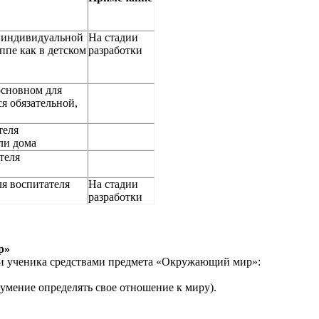
я индивидуальной
На стадии
ппе как в детском
разработки
основном для
ся обязательной,
теля
ли дома
теля
ля воспитателя
На стадии
разработки
р»
ти ученика средствами предмета «Окружающий мир»:
умение определять свое отношение к миру).