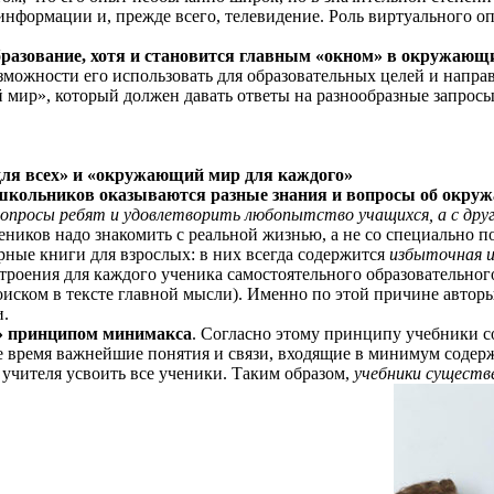
нформации и, прежде всего, телевидение. Роль виртуального опы
образование, хотя и становится главным «окном» в окружающ
можности его использовать для образовательных целей и напра
р», который должен давать ответы на разнообразные запросы д
для всех» и «окружающий мир для каждого»
х школьников оказываются разные знания и вопросы об окр
вопросы ребят и удовлетворить любопытство учащихся, а с друг
еников надо знакомить с реальной жизнью, а не со специально
рные книги для взрослых: в них всегда содержится
избыточная 
роения для каждого ученика самостоятельного образовательного
ском в тексте главной мысли). Именно по этой причине авторы
и.
» принципом минимакса
. Согласно этому принципу учебники с
е время важнейшие понятия и связи, входящие в минимум содер
учителя усвоить все ученики. Таким образом,
учебники существ