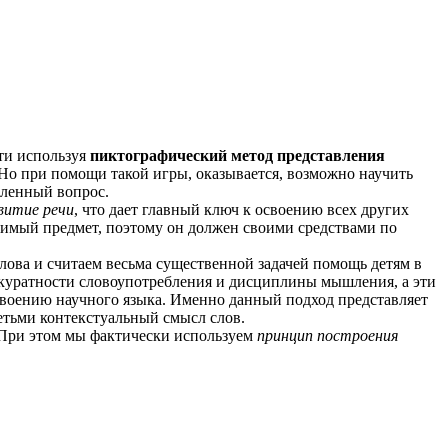
ти используя
пиктографический метод представления
. Но при помощи такой игры, оказывается, возможно научить
вленный вопрос.
витие речи
, что дает главный ключ к освоению всех других
димый предмет, поэтому он должен своими средствами по
ова и считаем весьма существенной задачей помощь детям в
ккуратности словоупотребления и дисциплины мышления, а эти
своению научного языка. Именно данный подход представляет
етьми контекстуальный смысл слов.
 При этом мы фактически используем
принцип построения