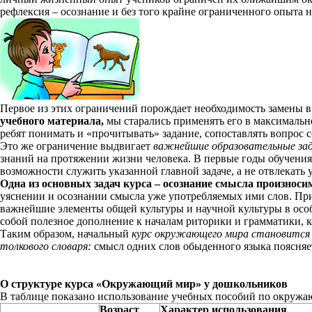
рефлексия – осознание и без того крайне ограниченного опыта н
Первое из этих ограничений порождает необходимость замены 
учебного материала,
мы старались применять его в максимально
ребят понимать и «прочитывать» задание, сопоставлять вопрос 
Это же ограничение выдвигает
важнейшие образовательные за
знаний на протяжении жизни человека. В первые годы обучени
возможности служить указанной главной задаче, а не отвлекать
Одна из основных задач курса – осознание смысла произнос
уяснении и осознании смысла уже употребляемых ими слов. При
важнейшие элементы общей культуры и научной культуры в особ
собой полезное дополнение к началам риторики и грамматики, 
Таким образом, начальный
курс окружающего мира становится
толкового словаря:
смысл одних слов обыденного языка поясняе
О структуре курса «Окружающий мир» у дошкольников
В таблице показано использование учебных пособий по окружа
Возраст
Характер использования