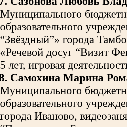
7.
Сазонова Любовь Вла
Муниципального бюджетн
образовательного учрежде
“Звёздный”» города Тамбов
«Речевой досуг “Визит Феи
5 лет, игровая деятельност
8.
Самохина Марина Ром
Муниципального бюджетн
образовательного учрежде
города Иваново, видеозаня