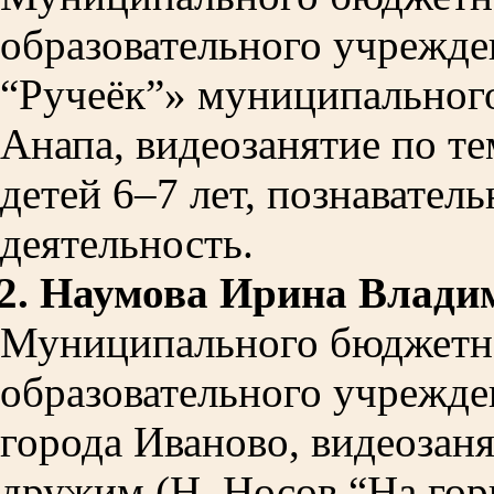
образовательного учрежде
“Ручеёк”» муниципального
Анапа, видеозанятие по т
детей 6–7 лет, познавател
деятельность.
2.
Наумова Ирина Влади
Муниципального бюджетн
образовательного учрежде
города Иваново, видеозан
дружим (Н. Носов “На горк