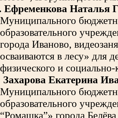
.
Ефременкова Наталья Г
Муниципального бюджетн
образовательного учрежде
города Иваново, видеозан
осваиваются в лесу» для д
физического и социально-
.
Захарова Екатерина Ив
Муниципального бюджетн
образовательного учрежде
“Ромашка”» города Белёва