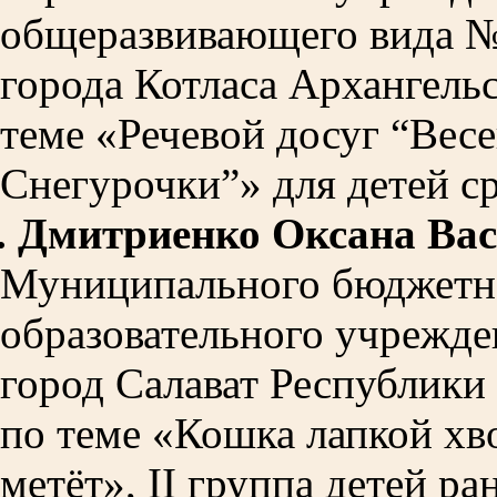
общеразвивающего вида №
города Котласа Архангельс
теме «Речевой досуг “Вес
Снегурочки”» для детей с
.
Дмитриенко Оксана Ва
Муниципального бюджетн
образовательного учрежде
город Салават Республики
по теме «Кошка лапкой хв
метёт», II группа детей ра