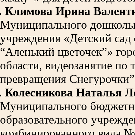
.
Климова Ирина Валент
Муниципального дошкольн
учреждения «Детский сад
“Аленький цветочек”» гор
области, видеозанятие по 
превращения Снегурочки”»
.
Колесникова Наталья Л
Муниципального бюджетн
образовательного учрежде
комбинированного вида №